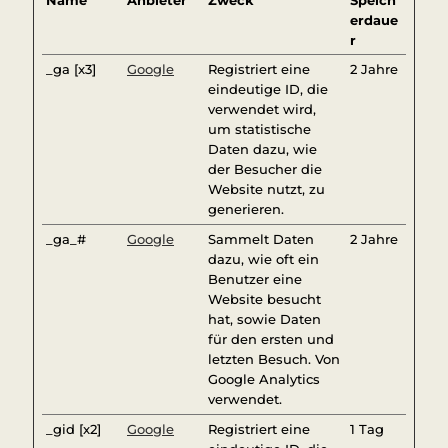
Name
Anbieter
Zweck
Speich
erdaue
r
_ga [x3]
Google
Registriert eine
2 Jahre
eindeutige ID, die
verwendet wird,
um statistische
Daten dazu, wie
der Besucher die
Website nutzt, zu
generieren.
_ga_#
Google
Sammelt Daten
2 Jahre
dazu, wie oft ein
Benutzer eine
Website besucht
hat, sowie Daten
für den ersten und
letzten Besuch. Von
Google Analytics
verwendet.
_gid [x2]
Google
Registriert eine
1 Tag