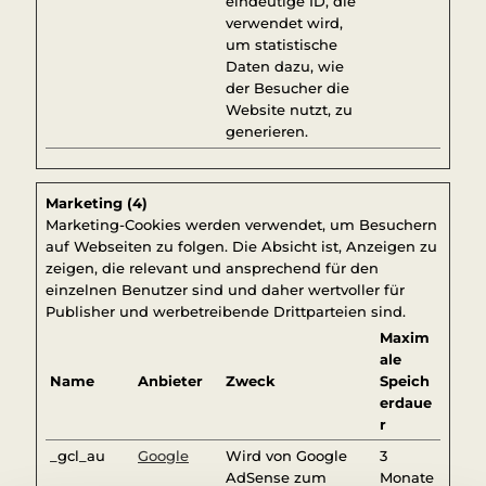
eindeutige ID, die
verwendet wird,
um statistische
Daten dazu, wie
der Besucher die
Website nutzt, zu
generieren.
Marketing (4)
Marketing-Cookies werden verwendet, um Besuchern
auf Webseiten zu folgen. Die Absicht ist, Anzeigen zu
zeigen, die relevant und ansprechend für den
einzelnen Benutzer sind und daher wertvoller für
Publisher und werbetreibende Drittparteien sind.
Maxim
ale
Name
Anbieter
Zweck
Speich
erdaue
r
_gcl_au
Google
Wird von Google
3
AdSense zum
Monate