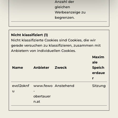
Anzahl der
gleichen
Werbeanzeige zu
begrenzen.
Nicht klassifiziert (1)
Nicht klassifizierte Cookies sind Cookies, die wir
gerade versuchen zu klassifizieren, zusammen mit
Anbietern von individuellen Cookies.
Maxim
ale
Name
Anbieter
Zweck
Speich
erdaue
r
evo12oknf
www.fewo
Anstehend
Sitzung
u
-
obertauer
n.at