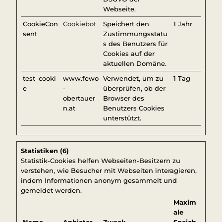
Webseite.
CookieCon
Cookiebot
Speichert den
1 Jahr
sent
Zustimmungsstatu
s des Benutzers für
Cookies auf der
aktuellen Domäne.
test_cooki
www.fewo
Verwendet, um zu
1 Tag
e
-
überprüfen, ob der
obertauer
Browser des
n.at
Benutzers Cookies
unterstützt.
Statistiken (6)
Statistik-Cookies helfen Webseiten-Besitzern zu
verstehen, wie Besucher mit Webseiten interagieren,
indem Informationen anonym gesammelt und
gemeldet werden.
Maxim
ale