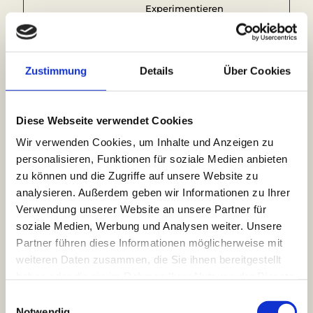
Experimentieren
mit Werbewirkung
auf Websites
verwendet, die ihre
Services nutzen.
Zustimmung
Details
Über Cookies
ads/ga-
Google
Used by Google
Sitzung
audiences
AdWords to re-
engage visitors that
Diese Webseite verwendet Cookies
are likely to convert
to customers based
Wir verwenden Cookies, um Inhalte und Anzeigen zu
on the visitor's
personalisieren, Funktionen für soziale Medien anbieten
online behaviour
zu können und die Zugriffe auf unsere Website zu
across websites.
analysieren. Außerdem geben wir Informationen zu Ihrer
IDE
www.fewo
Verwendet von
1 Jahr
Verwendung unserer Website an unsere Partner für
-
Google
soziale Medien, Werbung und Analysen weiter. Unsere
obertauer
DoubleClick, um
Partner führen diese Informationen möglicherweise mit
n.at
die Handlungen
weiteren Daten zusammen, die Sie ihnen bereitgestellt
des Benutzers auf
der Webseite nach
haben oder die sie im Rahmen Ihrer Nutzung der Dienste
der Anzeige oder
gesammelt haben.
E
dem Klicken auf
Notwendig