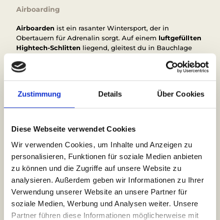
Airboarding
Airboarden
ist ein rasanter Wintersport, der in
Obertauern für Adrenalin sorgt. Auf einem
luftgefüllten
Hightech-Schlitten
liegend, gleitest du in Bauchlage
über die Pisten und steuerst durch
Gewichtsverlagerung.
Geführte Touren und Einweisungen sorgen für
Sicherheit und machen Airboarden zu einem
Zustimmung
Details
Über Cookies
unvergesslichen Erlebnis für Abenteuerlustige jeden
Alters.
Jeden Donnerstag von 15 bis 17 Uhr
wird Airboarden
Diese Webseite verwendet Cookies
von unserer Partnerskischule Silvia Grillitsch angeboten.
Wir verwenden Cookies, um Inhalte und Anzeigen zu
personalisieren, Funktionen für soziale Medien anbieten
Zum Airboarding »
zu können und die Zugriffe auf unsere Website zu
analysieren. Außerdem geben wir Informationen zu Ihrer
Verwendung unserer Website an unsere Partner für
soziale Medien, Werbung und Analysen weiter. Unsere
Partner führen diese Informationen möglicherweise mit